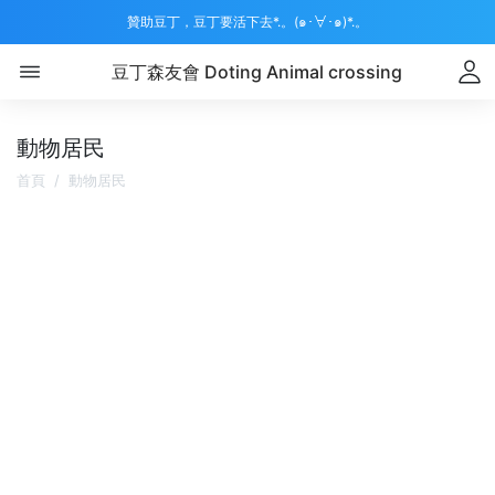
贊助豆丁，豆丁要活下去*.。(๑･∀･๑)*.。
豆丁森友會 Doting Animal crossing
動物居民
首頁
動物居民