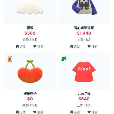
蛋殼
背心連望遠鏡
$560
$1,440
頭飾
(1x1)
上衣
(1x1)
追蹤
擁有
追蹤
擁有
櫻桃帽子
ciao T恤
$0
$640
頭飾
(1x1)
上衣
(1x1)
追蹤
擁有
追蹤
擁有