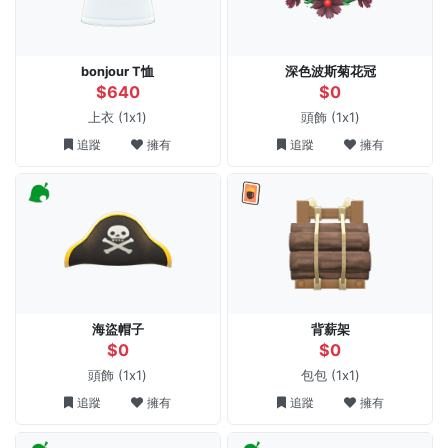
bonjour T恤
深色波斯菊花冠
$640
$0
上衣
(1x1)
頭飾
(1x1)
追蹤
擁有
追蹤
擁有
海盜帽子
背薪架
$0
$0
頭飾
(1x1)
包包
(1x1)
追蹤
擁有
追蹤
擁有