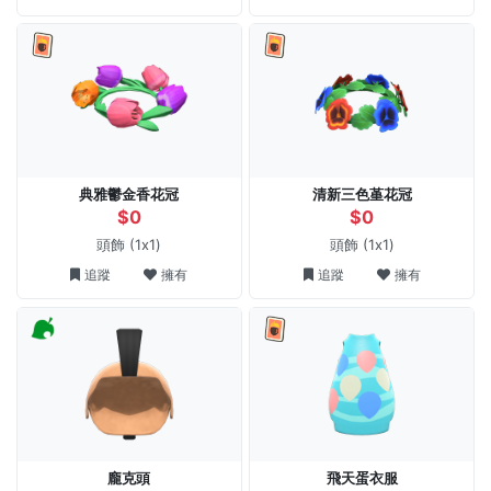
典雅鬱金香花冠
清新三色堇花冠
$0
$0
頭飾
(1x1)
頭飾
(1x1)
追蹤
擁有
追蹤
擁有
龐克頭
飛天蛋衣服