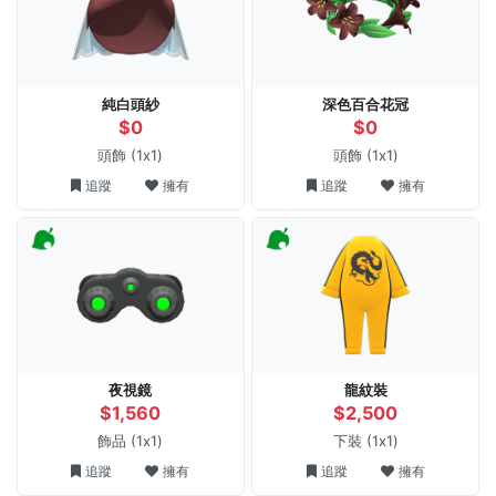
純白頭紗
深色百合花冠
$0
$0
頭飾
(1x1)
頭飾
(1x1)
追蹤
擁有
追蹤
擁有
夜視鏡
龍紋裝
$1,560
$2,500
飾品
(1x1)
下裝
(1x1)
追蹤
擁有
追蹤
擁有