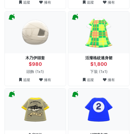
追蹤
擁有
追蹤
擁有
木乃伊頭套
活潑格紋連身裙
$980
$1,800
頭飾
(1x1)
下裝
(1x1)
追蹤
擁有
追蹤
擁有