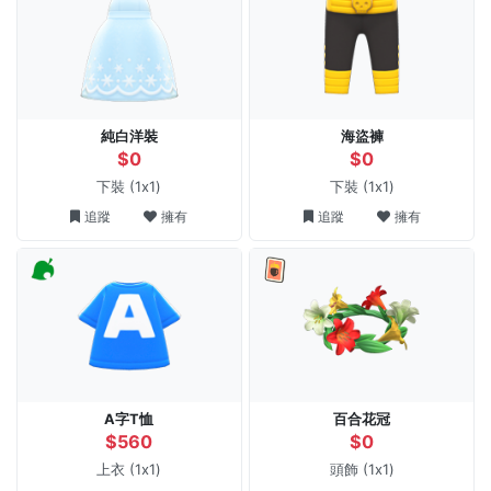
純白洋裝
海盜褲
$0
$0
下裝
(1x1)
下裝
(1x1)
追蹤
擁有
追蹤
擁有
A字T恤
百合花冠
$560
$0
上衣
(1x1)
頭飾
(1x1)