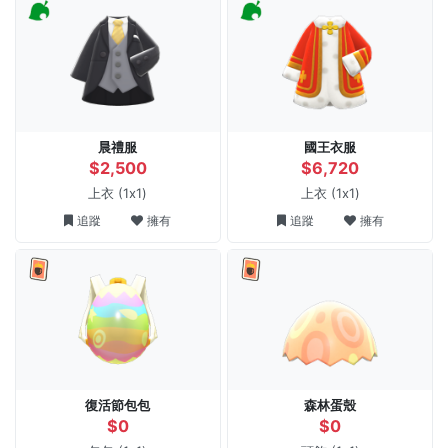
晨禮服
國王衣服
$2,500
$6,720
上衣
(1x1)
上衣
(1x1)
追蹤
擁有
追蹤
擁有
復活節包包
森林蛋殼
$0
$0