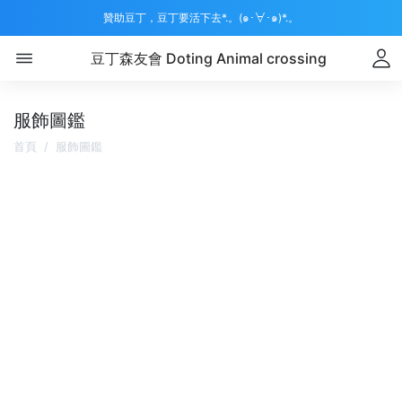
贊助豆丁，豆丁要活下去*.。(๑･∀･๑)*.。
豆丁森友會 Doting Animal crossing
服飾圖鑑
首頁
服飾圖鑑