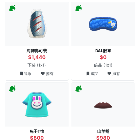
海鯽壽司裝
DAL眼罩
$1,440
$0
下裝
(1x1)
飾品
(1x1)
追蹤
擁有
追蹤
擁有
兔子T恤
山羊鬍
$800
$980