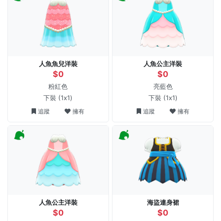
人魚魚兒洋裝
人魚公主洋裝
$0
$0
粉紅色
亮藍色
下裝
(1x1)
下裝
(1x1)
追蹤
擁有
追蹤
擁有
人魚公主洋裝
海盜連身裙
$0
$0