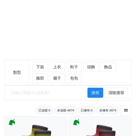
下裝
上衣
鞋子
頭飾
飾品
類型
臉部
襪子
包包
搜尋
清除搜尋
已追蹤:0
未追蹤:4874
已擁有:0
未擁有:4874