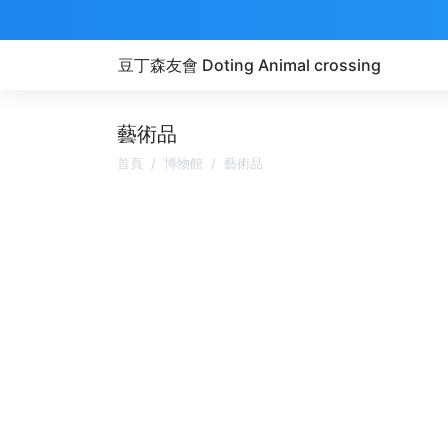
豆丁森友會 Doting Animal crossing
藝術品
首頁
博物館
藝術品